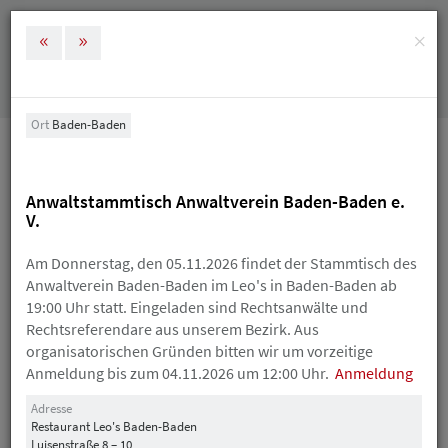
×
MENÜ
Tog
nav
Jetzt
Mitglied
werden
Ort
Baden-Baden
Veranstaltungen
Anwaltstammtisch Anwaltverein Baden-Baden e. V.
Anwaltstammtisch Anwaltverein Baden-Baden e.
V.
Veranstaltungen
Am Donnerstag, den 05.11.2026 findet der Stammtisch des
Anwaltverein Baden-Baden im Leo's in Baden-Baden ab
19:00 Uhr statt. Eingeladen sind Rechtsanwälte und
September
Rechtsreferendare aus unserem Bezirk. Aus
organisatorischen Gründen bitten wir um vorzeitige
03
Anmeldung bis zum 04.11.2026 um 12:00 Uhr.
Anmeldung
Donnerstag
Adresse
Anwaltstammtisch Anwaltverein Baden-Baden e. V.
Restaurant Leo's Baden-Baden
Luisenstraße 8 – 10