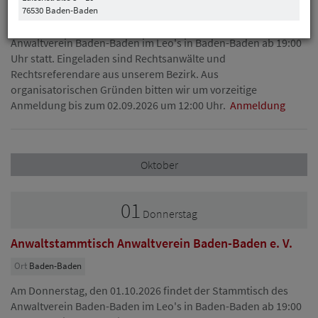
Ort
Baden-Baden
76530 Baden-Baden
Am Donnerstag, den 03.09.2026 findet der Stammtisch des
Anwaltverein Baden-Baden im Leo's in Baden-Baden ab 19:00
Uhr statt. Eingeladen sind Rechtsanwälte und
Rechtsreferendare aus unserem Bezirk. Aus
organisatorischen Gründen bitten wir um vorzeitige
Anmeldung bis zum 02.09.2026 um 12:00 Uhr.
Anmeldung
Oktober
01
Donnerstag
Anwaltstammtisch Anwaltverein Baden-Baden e. V.
Ort
Baden-Baden
Am Donnerstag, den 01.10.2026 findet der Stammtisch des
Anwaltverein Baden-Baden im Leo's in Baden-Baden ab 19:00